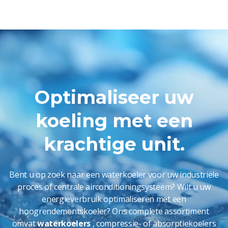
Optimaliseer uw
koeling met een
krachtige unit.
Bent u op zoek naar een waterkoeler voor uw industriële
proces of centrale airconditioningsysteem? Wilt u uw
energieverbruik optimaliseren met een
hoogrendementskoeler? Ons complete assortiment
omvat
waterkoelers
,
compressie- of absorptiekoelers