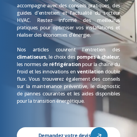
accompagne avec des conseils pratiques, des
guides d'entretien et l'actualité du secteur
HVAC. Restez informé des meilleures
pratiques pour optimiser vos installations et
réaliser des économies d'énergie.
Nos articles couvrent l'entretien des
climatiseurs
, le choix des
pompes à chaleur
,
les normes de
réfrigération
pour la chaîne du
froid et les innovations en
ventilation
double
flux. Vous trouverez également des conseils
sur la maintenance préventive, le diagnostic
de pannes courantes et les aides disponibles
pour la transition énergétique.
Demandez votre devis