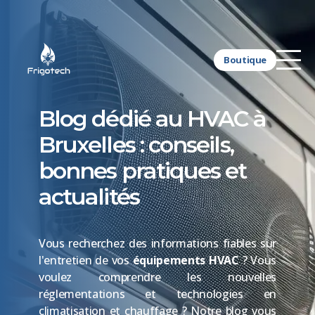
Boutique
Blog dédié au HVAC à
Bruxelles : conseils,
bonnes pratiques et
actualités
Vous recherchez des informations fiables sur
l'entretien de vos
équipements HVAC
? Vous
voulez comprendre les nouvelles
réglementations et technologies en
climatisation et chauffage ? Notre blog vous