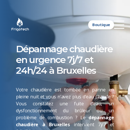
Boutique
Dépannage chaudière
en urgence 7j/7 et
24h/24 à Bruxelles
Votre chaudière est tombée en panne en
pleine nuit et vous n’avez plus d’eau chaude ?
Vous constatez une fuite d’eau, un
dysfonctionnement du brûleur ou un
problème de combustion ? Le
dépannage
chaudière à Bruxelles
intervient 7j/7 et