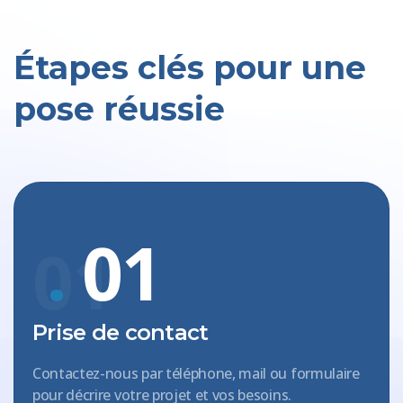
Étapes clés pour une
pose réussie
.
01
01
Prise de contact
Contactez-nous par téléphone, mail ou formulaire
pour décrire votre projet et vos besoins.