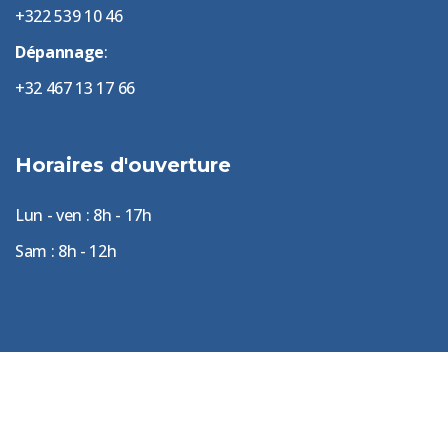
+322 539 10 46
Dépannage
:
+32 467 13 17 66
Horaires d'ouverture
Lun - ven : 8h - 17h
Sam : 8h - 12h
|
Mentions légales
Politique de confidentialité
© 2026 Tous droits réservés | Frigotech